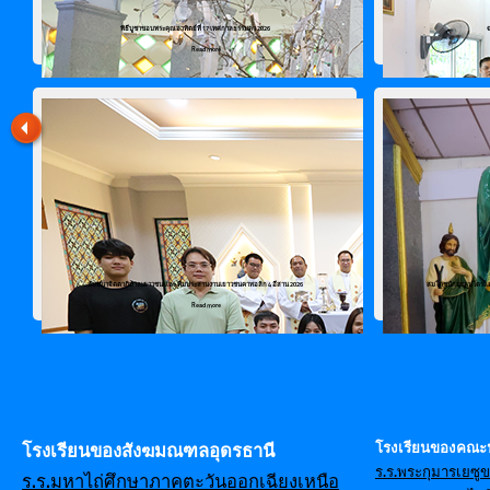
พิธีบูชาขอบพระคุณอาทิตย์ที่ 17 เทศกาลธรรมดา 2026
Read more
สัมมนาจิตตาภิบาลเยาวชน และ ทีมประสานงานเยาวชนคาทอลิก 4 อีสาน 2026
สมโภชนักบุญเปโตรและเ
Read more
โรงเรียนของคณะ
โรงเรียนของสังฆมณฑลอุดรธานี
ร.ร.พระกุมารเยซู
ร.ร.มหาไถ่ศึกษาภาคตะวันออกเฉียงเหนือ