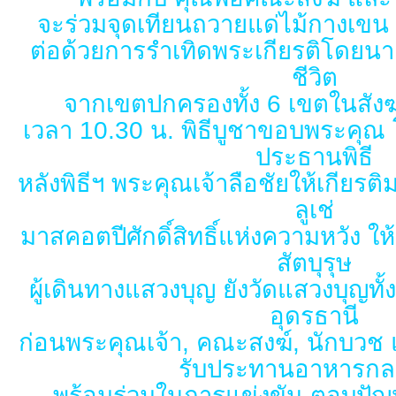
จะร่วมจุดเทียนถวายแด่ไม้กางเขน
ต่อด้วยการรำเทิดพระเกียรติโดย
ชีวิต
จากเขตปกครองทั้ง 6 เขตในสั
เวลา 10.30 น. พิธีบูชาขอบพระคุณ 
ประธานพิธี
หลังพิธีฯ พระคุณเจ้าลือชัยให้เกียรต
ลูเช่
มาสคอตปีศักดิ์สิทธิ์แห่งความหวัง ให
สัตบุรุษ
ผู้เดินทางแสวงบุญ ยังวัดแสวงบุญท
อุดรธานี
ก่อนพระคุณเจ้า, คณะสงฆ์, นักบวช และ
รับประทานอาหารกล
พร้อมร่วมในการแข่งขัน ตอบปัญ