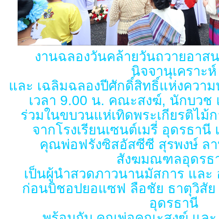
งานฉลองวันคล้ายวันถวายอาส
นิจจานุเคราะห์
และ เฉลิมฉลองปีศักดิ์สิทธิ์แห่งคว
เวลา 9.00 น. คณะสงฆ์, นักบวช แล
ร่วมในขบวนแห่เทิดพระเกียรติไม้
จากโรงเรียนเซนต์เมรี่ อุดรธานี 
คุณพ่อฟรังซิสอัสซีซี สุรพงษ์ ล
สังฆมณฑลอุดรธา
เป็นผู้นำสวดภาวนานมัสการ และ
ก่อนบิชอปยอแซฟ ลือชัย ธาตุวิส
อุดรธานี
พร้อมกับ คุณพ่อคณะสงฆ์ และ 