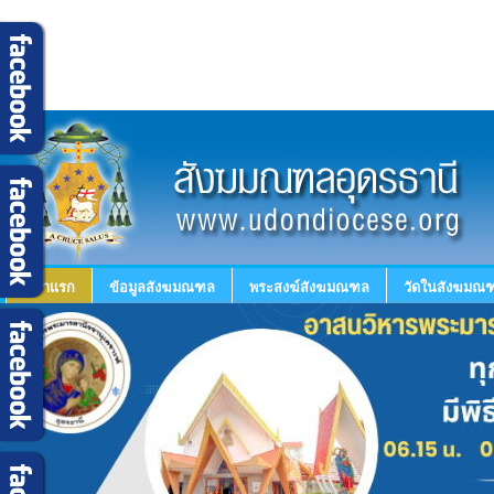
หน้าแรก
ข้อมูลสังฆมณฑล
พระสงฆ์สังฆมณฑล
วัดในสังฆมณฑ