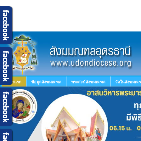
หน้าแรก
ข้อมูลสังฆมณฑล
พระสงฆ์สังฆมณฑล
วัดในสังฆมณฑ