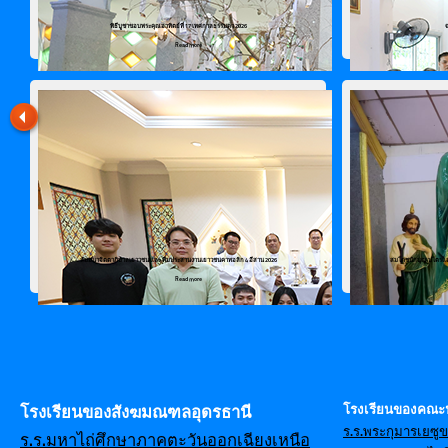
พิธีบูชาขอบพระคุณอาทิตย์ที่ 17 เทศกาลธรรมดา 2026
Read more
สัมมนาจิตตาภิบาลเยาวชน และ ทีมประสานงานเยาวชนคาทอลิก 4 อีสาน 2026
สมโภชนักบุญเปโตรและเ
Read more
โรงเรียนของคณะ
โรงเรียนของสังฆมณฑลอุดรธานี
ร.ร.พระกุมารเยซู
ร.ร.มหาไถ่ศึกษาภาคตะวันออกเฉียงเหนือ