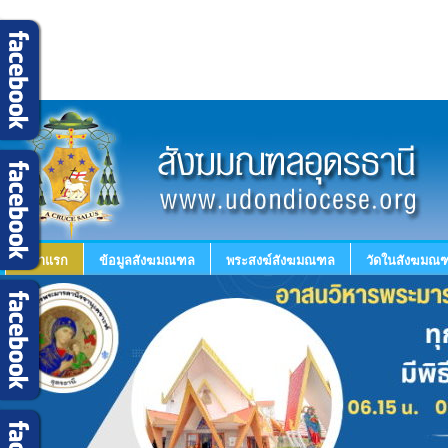
หน้าแรก
ข้อมูลสังฆมณฑล
พระสงฆ์สังฆมณฑล
วัดในสังฆมณฑ