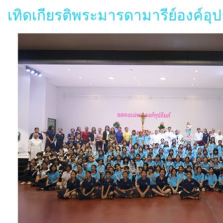
เทิดเกียรติพระมารดามารีย์องค์อุป