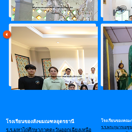
พิธีบูชาขอบพระคุณอาทิตย์ที่ 17 เทศกาลธรรมดา 2026
Read more
สัมมนาจิตตาภิบาลเยาวชน และ ทีมประสานงานเยาวชนคาทอลิก 4 อีสาน 2026
สมโภชนักบุญเปโตรและเ
Read more
โรงเรียนของคณะ
โรงเรียนของสังฆมณฑลอุดรธานี
ร.ร.พระกุมารเยซู
ร.ร.มหาไถ่ศึกษาภาคตะวันออกเฉียงเหนือ