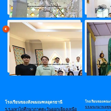
พิธีบูชาขอบพระคุณอาทิตย์ที่ 17 เทศกาลธรรมดา 2026
Read more
สัมมนาจิตตาภิบาลเยาวชน และ ทีมประสานงานเยาวชนคาทอลิก 4 อีสาน 2026
สมโภชนักบุญเปโตรและเ
Read more
โรงเรียนของคณะ
โรงเรียนของสังฆมณฑลอุดรธานี
ร.ร.พระกุมารเยซู
ร.ร.มหาไถ่ศึกษาภาคตะวันออกเฉียงเหนือ