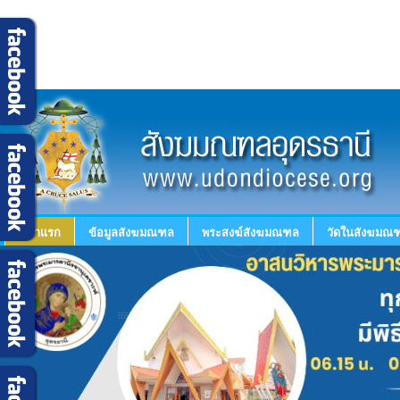
หน้าแรก
ข้อมูลสังฆมณฑล
พระสงฆ์สังฆมณฑล
วัดในสังฆมณฑ