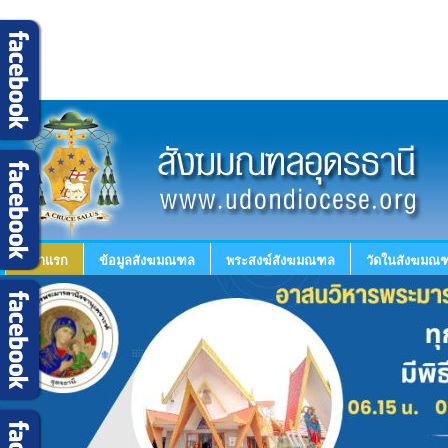
หน้าแรก
ข้อมูลสังฆมณฑล
พระสงฆ์สังฆมณฑล
วัดในสังฆมณฑ