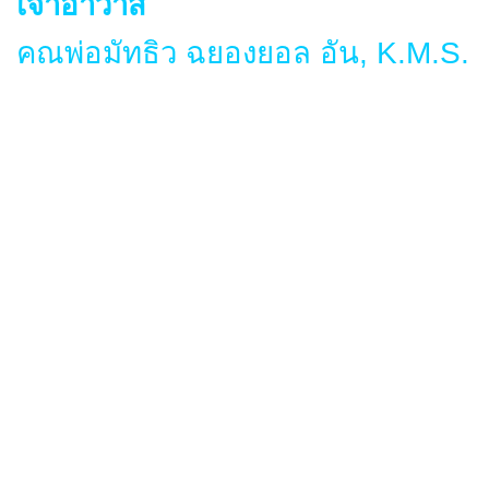
เจ้าอาวาส
คณพ่อมัทธิว ฉยองยอล อัน, K.M.S.