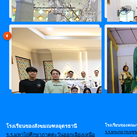
พิธีบูชาขอบพระคุณอาทิตย์ที่ 17 เทศกาลธรรมดา 2026
Read more
สัมมนาจิตตาภิบาลเยาวชน และ ทีมประสานงานเยาวชนคาทอลิก 4 อีสาน 2026
สมโภชนักบุญเปโตรและเ
Read more
โรงเรียนของคณะ
โรงเรียนของสังฆมณฑลอุดรธานี
ร.ร.พระกุมารเยซู
ร.ร.มหาไถ่ศึกษาภาคตะวันออกเฉียงเหนือ