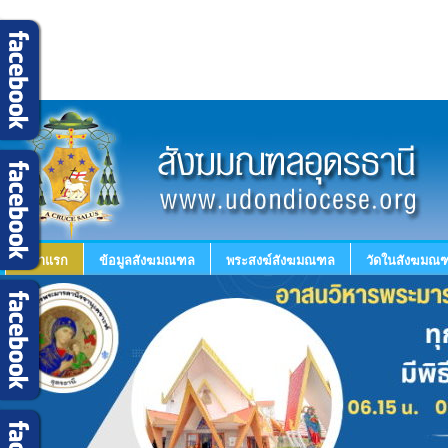
หน้าแรก
ข้อมูลสังฆมณฑล
พระสงฆ์สังฆมณฑล
วัดในสังฆมณฑ