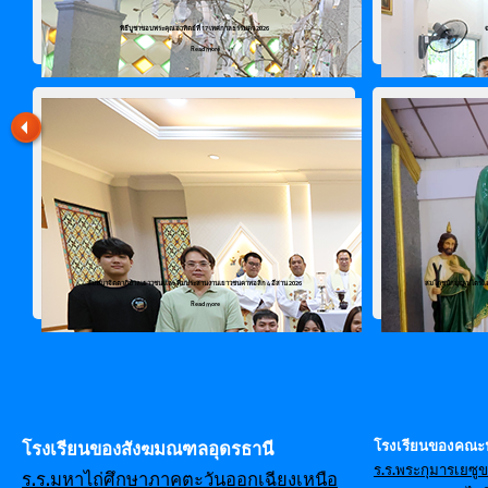
พิธีบูชาขอบพระคุณอาทิตย์ที่ 17 เทศกาลธรรมดา 2026
Read more
สัมมนาจิตตาภิบาลเยาวชน และ ทีมประสานงานเยาวชนคาทอลิก 4 อีสาน 2026
สมโภชนักบุญเปโตรและเ
Read more
โรงเรียนของคณะ
โรงเรียนของสังฆมณฑลอุดรธานี
ร.ร.พระกุมารเยซู
ร.ร.มหาไถ่ศึกษาภาคตะวันออกเฉียงเหนือ