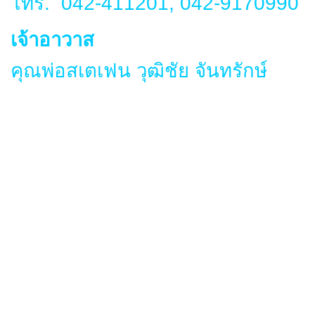
โทร. 042-411201, 042-9170990
เจ้าอาวาส
คุณพ่อสเตเฟน วุฒิชัย จันทรักษ์