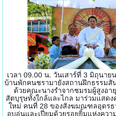
เวลา 09.00 น. วันเสาร์ที่ 3 มิถุน
บ้านพักคนชรามายังสถานฝึกธรรมสันติ
ด้วยคณะนางรำจากชมรมผู้สูงอายุบ
สัตบุรุษทั้งใกล้และไกล มาร่วมแสดง
ใหม่ คนที่ 28 ของสังฆมณฑลอุดรธา
อบอุ่นและเปี่ยมด้วยรอยยิ้มแห่งควา