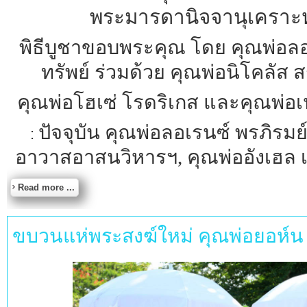
พระมารดานิจจานุเคราะห์
พิธีบูชาขอบพระคุณ โดย คุณพ่อลอ
ทรัพย์ ร่วมด้วย คุณพ่อนิโคลัส 
คุณพ่อโฮเซ่ โรดริเกส และคุณพ่อเปโ
ปัจจุบัน คุณพ่อลอเรนซ์ พรภิรมย์ 
:
อาวาสอาสนวิหารฯ, คุณพ่ออังเฮล เ
Read more ...
ขบวนแห่พระสงฆ์ใหม่ คุณพ่อยอห์น