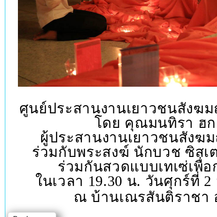
ศูนย์ประสานงานเยาวชนสังฆม
โดย คุณมนทิรา ฮก
ผู้ประสานงานเยาวชนสังฆ
ร่วมกับพระสงฆ์ นักบวช ซิสเต
ร่วมกันสวดแบบเทเซ่เพื่
ในเวลา
19.30
น. วันศุกร์ที่
2
ณ บ้านเณรสันติราชา 