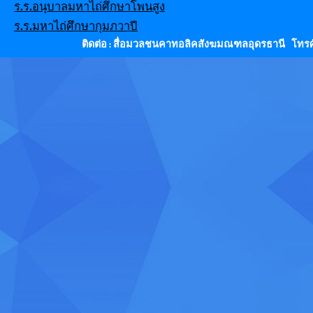
ร.ร.อนุบาลมหาไถ่ศึกษาโพนสูง
ร.ร.มหาไถ่ศึกษากุมภวาปี
ติดต่อ : สื่อมวลชนคาทอลิคสังฆมณฑลอุดรธานี โทรศั