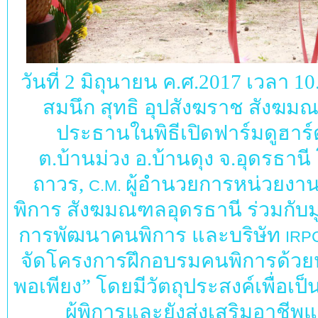
วันที่ 2 มิถุนายน ค.ศ.2017 เวลา 1
สมนึก สุทธิ อุปสังฆราช สังฆม
ประธานในพิธีเปิดฟาร์มดูฮาร์
ต.บ้านม่วง อ.บ้านดุง จ.อุดรธานี
ถาวร,
ผู้อำนวยการหน่วยงา
C.M.
พิการ สังฆมณฑลอุดรธานี ร่วมกับมู
การพัฒนาคนพิการ และบริษัท
IRP
จัดโครงการฝึกอบรมคนพิการด้วยห
พอเพียง” โดยมีวัตถุประสงค์เพื่อเป
ผู้พิการและยังส่งเสริมอาชี