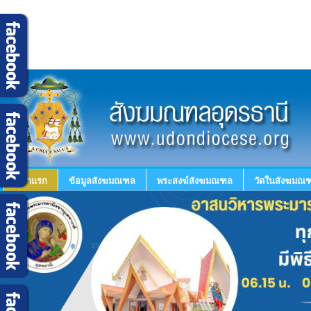
หน้าแรก
ข้อมูลสังฆมณฑล
พระสงฆ์สังฆมณฑล
วัดในสังฆมณฑ