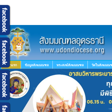
หน้าแรก
ข้อมูลสังฆมณฑล
พระสงฆ์สังฆมณฑล
วัดในสังฆมณฑ