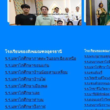
สัมมนาจิตตาภิบาลเยาวชน และ ทีมประสานงานเยาวชนคาทอลิก 4 อีสาน 2026
สมโภชนักบุญเปโตรและเ
Read more
โรงเรียนของคณะ
โรงเรียนของสังฆมณฑลอุดรธานี
ร.ร.พระกุมารเยซู
ร.ร.มหาไถ่ศึกษาภาคตะวันออกเฉียงเหนือ
ร.ร.อนุบาลมหาไถ่ศ
ร.ร.มหาไถ่ศึกษาขอนแก่น
ร.ร.มหาไถ่ศึกษาโ
ร.ร.มหาไถ่ศึกษาบ้านน้อยสามเหลี่ยม
ร.ร.เซนต์เมรี่
ร.ร.วิสุทธิวงศ์โพนส
ร.ร.มหาไถ่ศึกษาบ้านไผ่
ร.ร.เซนต์ปอลหนอ
ร.ร.มหาไถ่ศึกษาเมืองพล
ร.ร.โรซารีโอวิทยา
ร.ร.มหาไถ่ศึกษาเลย
ร.ร.มารีย์พิทักษ์อุ
ร.ร.มหาไถ่ศึกษาท่าบม
ร.ร.ดอนบอสโกวิท
ร.ร.อนุบาลนิจจานุ
ร.ร.มหาไถ่ศึกษาบึงกาฬ