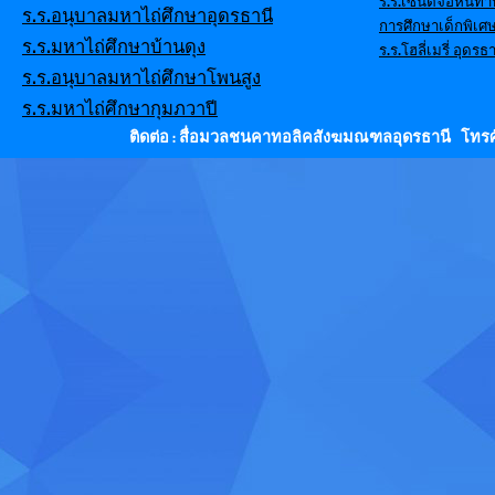
ร.ร.เซนต์จอห์นท่
ร.ร.อนุบาลมหาไถ่ศึกษาอุดรธานี
การศึกษาเด็กพิเศ
ร.ร.มหาไถ่ศึกษาบ้านดุง
ร.ร.โฮลี่เมรี่ อุดรธา
ร.ร.อนุบาลมหาไถ่ศึกษาโพนสูง
ร.ร.มหาไถ่ศึกษากุมภวาปี
ติดต่อ : สื่อมวลชนคาทอลิคสังฆมณฑลอุดรธานี โทรศั